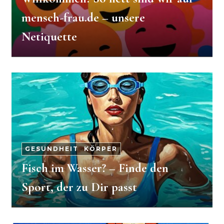
mensch-frau.de – unsere
Netiquette
GESUNDHEIT
-
KÖRPER
Fisch im Wasser? – Finde den
Sport, der zu Dir passt