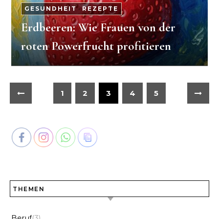
GESUNDHEIT
-
REZEPTE
Erdbeeren: Wie Frauen von der
roten Powerfrucht profitieren
1
2
3
4
5
THEMEN
Beruf
(3)