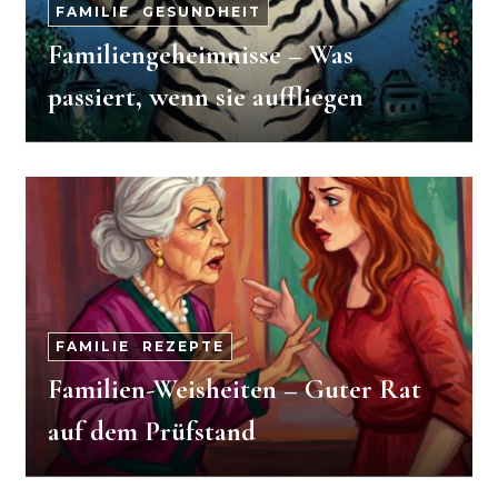
FAMILIE
-
GESUNDHEIT
Familiengeheimnisse – Was
passiert, wenn sie auffliegen
FAMILIE
-
REZEPTE
Familien-Weisheiten – Guter Rat
auf dem Prüfstand