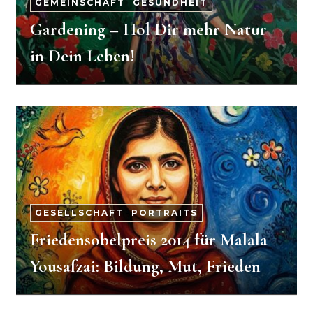
GEMEINSCHAFT
-
GESUNDHEIT
Gardening – Hol Dir mehr Natur
in Dein Leben!
GESELLSCHAFT
-
PORTRAITS
Friedensobelpreis 2014 für Malala
Yousafzai: Bildung, Mut, Frieden