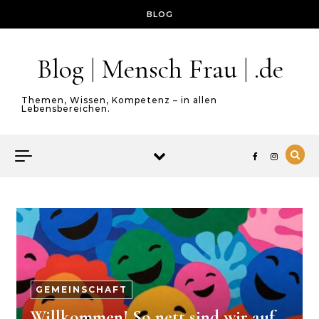
Skip to content
BLOG
Blog | Mensch Frau | .de
Themen, Wissen, Kompetenz – in allen
Lebensbereichen.
GEMEINSCHAFT
Willkommen! So nett sind wir auf