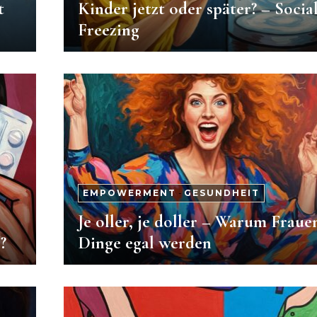
t
Kinder jetzt oder später? – Socia
Freezing
EMPOWERMENT
-
GESUNDHEIT
Je oller, je doller – Warum Fraue
?
Dinge egal werden