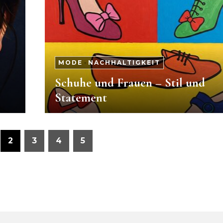
MODE
-
NACHHALTIGKEIT
Schuhe und Frauen – Stil und
Statement
2
3
4
5