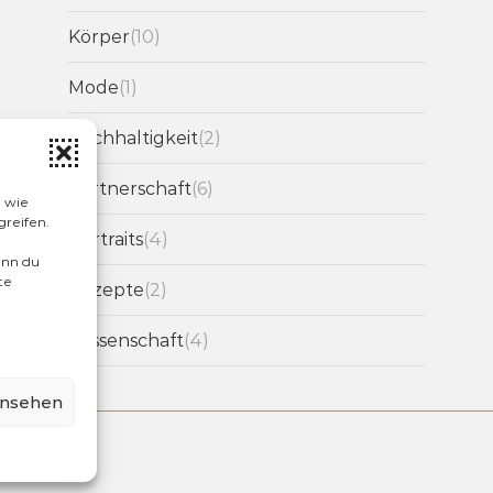
Körper
(10)
Mode
(1)
Nachhaltigkeit
(2)
Partnerschaft
(6)
n wie
greifen.
Portraits
(4)
enn du
te
Rezepte
(2)
Wissenschaft
(4)
ansehen