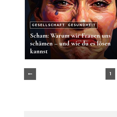
GESELLSCHAFT
-
GESUNDHEIT
Scham: Warum wir Frauen uns
schämen – und wie du es lösen
kannst
1