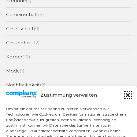
Freunde
(2)
Gemeinschaft
(4)
Gesellschaft
(9)
Gesundheit
(12)
Körper
(10)
Mode
(1)
Nachhaltigkeit
(2)
Zustimmung verwalten
Partnerschaft
(6)
Um dir ein optimales Erlebnis zu bieten, verwenden wir
Portraits
(4)
Technologien wie Cookies, um Geräteinformationen zu speichern
und/oder darauf zuzugreifen. Wenn du diesen Technologien
zustimmst, können wir Daten wie das Surfverhalten oder
Rezepte
(2)
eindeutige IDs auf dieser Website verarbeiten. Wenn du deine
Zustimmung nicht erteilst oder zurückziehst, können bestimmte