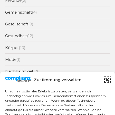
Freunde
(2)
Gemeinschaft
(4)
Gesellschaft
(9)
Gesundheit
(12)
Körper
(10)
Mode
(1)
Nachhaltigkeit
(2)
Zustimmung verwalten
Partnerschaft
(6)
Um dir ein optimales Erlebnis zu bieten, verwenden wir
Portraits
(4)
Technologien wie Cookies, um Geräteinformationen zu speichern
und/oder darauf zuzugreifen. Wenn du diesen Technologien
zustimmst, können wir Daten wie das Surfverhalten oder
Rezepte
(2)
eindeutige IDs auf dieser Website verarbeiten. Wenn du deine
Zustimmung nicht erteilst oder zurückziehst, können bestimmte