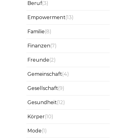
Beruf
(3)
Empowerment
(13)
Familie
(8)
Finanzen
(7)
Freunde
(2)
Gemeinschaft
(4)
Gesellschaft
(9)
Gesundheit
(12)
Körper
(10)
Mode
(1)