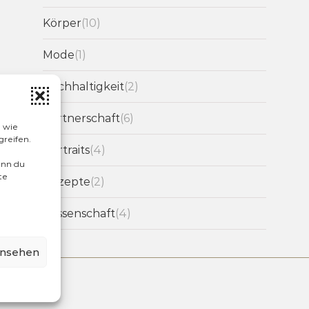
Körper
(10)
Mode
(1)
Nachhaltigkeit
(2)
Partnerschaft
(6)
n wie
greifen.
Portraits
(4)
enn du
te
Rezepte
(2)
Wissenschaft
(4)
ansehen